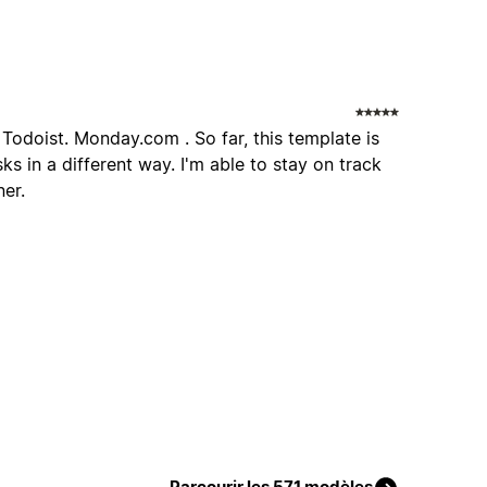
 Todoist. Monday.com . So far, this template is
ks in a different way. I'm able to stay on track
ner.
Parcourir les 571 modèles