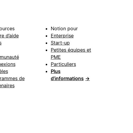
ources
Notion pour
re d’aide
Enterprise
s
Start-up
Petites équipes et
munauté
PME
exions
Particuliers
les
Plus
rammes de
d’informations
→
enaires