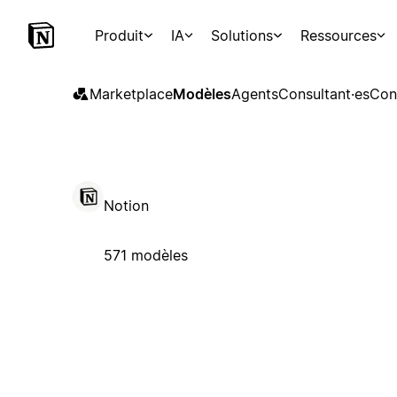
Produit
IA
Solutions
Ressources
Marketplace
Modèles
Agents
Consultant·es
Con
Notion
571 modèles