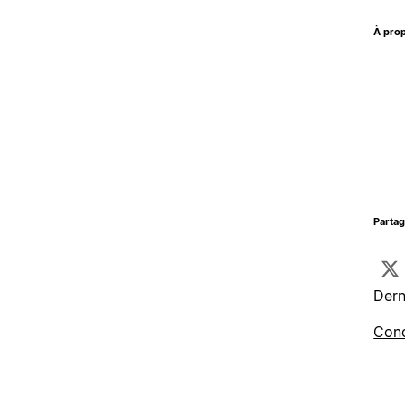
À prop
Parta
Dern
Cond