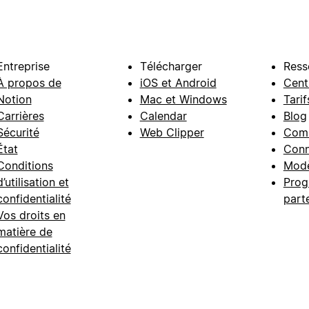
Entreprise
Télécharger
Ress
À propos de
iOS et Android
Cent
Notion
Mac et Windows
Tarif
Carrières
Calendar
Blog
Sécurité
Web Clipper
Com
État
Conn
Conditions
Modè
d’utilisation et
Prog
confidentialité
part
Vos droits en
matière de
confidentialité