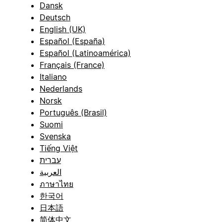
Dansk
Deutsch
English (UK)
Español (España)
Español (Latinoamérica)
Français (France)
Italiano
Nederlands
Norsk
Português (Brasil)
Suomi
Svenska
Tiếng Việt
עברית
العربية
ภาษาไทย
한국어
日本語
简体中文