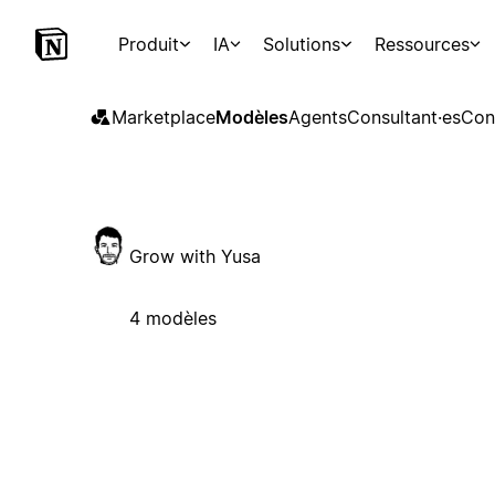
Produit
IA
Solutions
Ressources
Marketplace
Modèles
Agents
Consultant·es
Con
Grow with Yusa
4 modèles