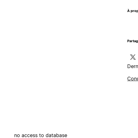
À prop
Parta
Dern
Cond
no access to database