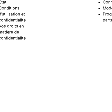
État
Conn
Conditions
Modè
d’utilisation et
Prog
confidentialité
part
Vos droits en
matière de
confidentialité