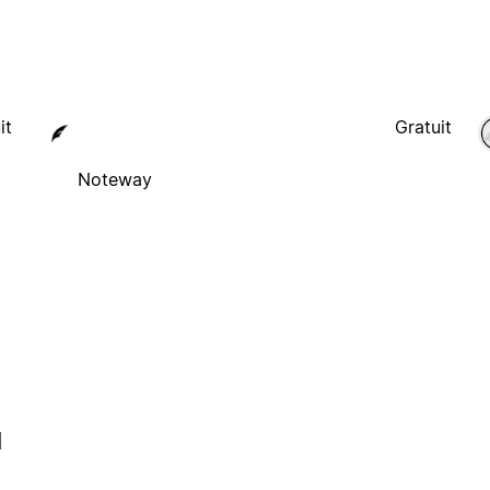
it
Gratuit
Noteway
l