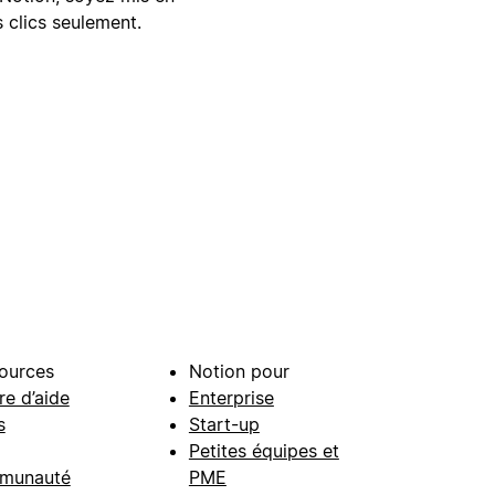
 clics seulement.
ources
Notion pour
re d’aide
Enterprise
s
Start-up
Petites équipes et
munauté
PME