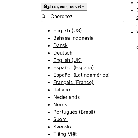
Français (France)
English (US)
Bahasa Indonesia
Dansk
Deutsch
English (UK)
Español (España)
Español (Latinoamérica)
Français (France)
Italiano
Nederlands
Norsk
Português (Brasil)
Suomi
Svenska
Tiếng Việt