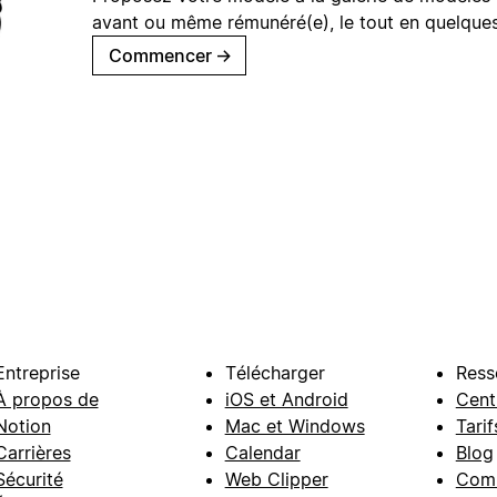
avant ou même rémunéré(e), le tout en quelques
Commencer
→
Entreprise
Télécharger
Ress
À propos de
iOS et Android
Cent
Notion
Mac et Windows
Tarif
Carrières
Calendar
Blog
Sécurité
Web Clipper
Com