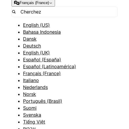
Français (France)
English (US)
Bahasa Indonesia
Dansk
Deutsch
English (UK)
Español (España)
Español (Latinoamérica)
Français (France)
Italiano
Nederlands
Norsk
Português (Brasil)
Suomi
Svenska
Tiếng Việt
עברית