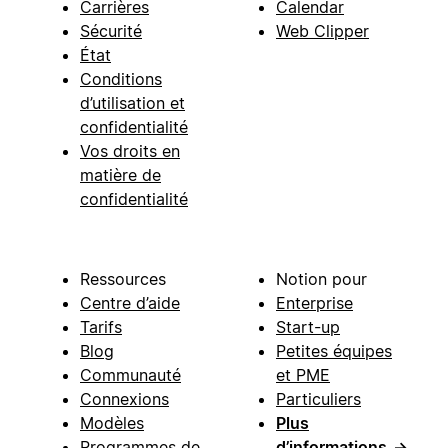
Carrières
Calendar
Sécurité
Web Clipper
État
Conditions
d’utilisation et
confidentialité
Vos droits en
matière de
confidentialité
Ressources
Notion pour
Centre d’aide
Enterprise
Tarifs
Start-up
Blog
Petites équipes
Communauté
et PME
Connexions
Particuliers
Modèles
Plus
Programmes de
d’informations
→