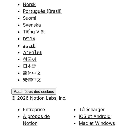
Norsk
Português (Brasil)
Suomi
Svenska
Tiếng Việt
עברית
العربية
ภาษาไทย
한국어
日本語
简体中文
繁體中文
Paramètres des cookies
© 2026 Notion Labs, Inc.
Entreprise
Télécharger
À propos de
iOS et Android
Notion
Mac et Windows