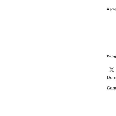
À prop
Parta
Dern
Cond