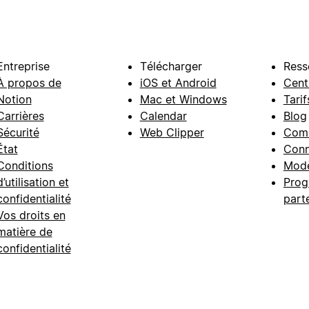
Entreprise
Télécharger
Ress
À propos de
iOS et Android
Cent
Notion
Mac et Windows
Tarif
Carrières
Calendar
Blog
Sécurité
Web Clipper
Com
État
Conn
Conditions
Modè
d’utilisation et
Prog
confidentialité
part
Vos droits en
matière de
confidentialité