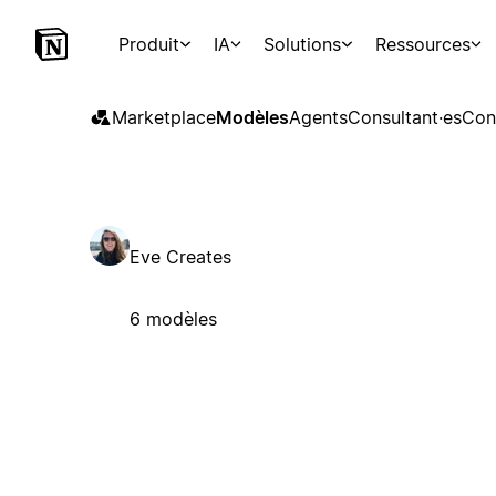
Produit
IA
Solutions
Ressources
Marketplace
Modèles
Agents
Consultant·es
Con
Eve Creates
6 modèles