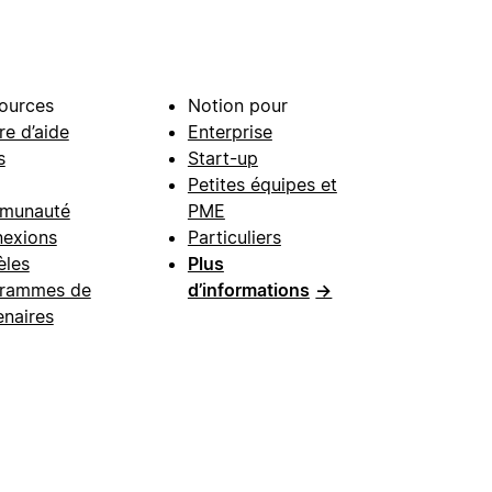
ources
Notion pour
re d’aide
Enterprise
s
Start-up
Petites équipes et
munauté
PME
exions
Particuliers
les
Plus
rammes de
d’informations
→
enaires