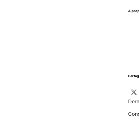
À prop
Parta
Dern
Cond