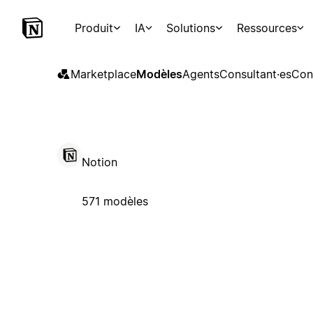
Produit
IA
Solutions
Ressources
Marketplace
Modèles
Agents
Consultant·es
Con
Notion
571 modèles