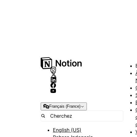
Français (France)
English (US)