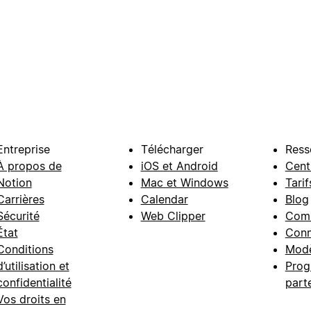
Entreprise
Télécharger
Ress
À propos de
iOS et Android
Cent
Notion
Mac et Windows
Tarif
Carrières
Calendar
Blog
Sécurité
Web Clipper
Com
État
Conn
Conditions
Modè
d’utilisation et
Prog
confidentialité
part
Vos droits en