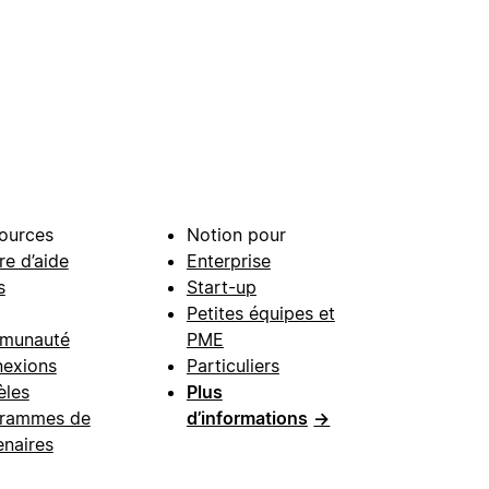
ources
Notion pour
re d’aide
Enterprise
s
Start-up
Petites équipes et
munauté
PME
exions
Particuliers
les
Plus
rammes de
d’informations
→
enaires