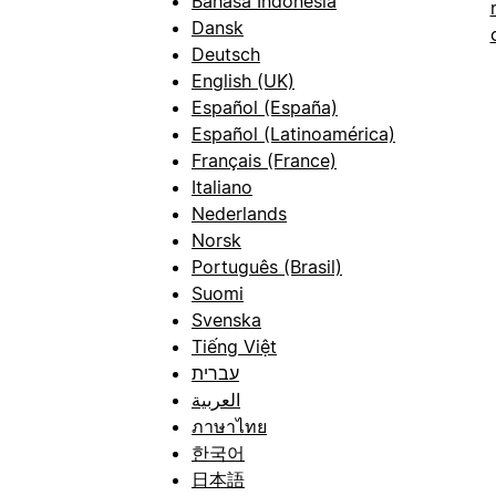
Bahasa Indonesia
Dansk
Deutsch
English (UK)
Español (España)
Español (Latinoamérica)
Français (France)
Italiano
Nederlands
Norsk
Português (Brasil)
Suomi
Svenska
Tiếng Việt
עברית
العربية
ภาษาไทย
한국어
日本語