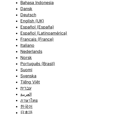
Bahasa Indonesia
Dansk
Deutsch
English (UK)
Español (España)
Español (Latinoamérica)
Français (France)
Italiano
Nederlands
Norsk
Português (Brasil)
Suomi
Svenska
Tiếng Việt
עברית
العربية
ภาษาไทย
한국어
日本語