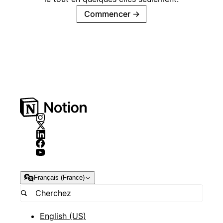
Commencer
→
Français (France)
English (US)