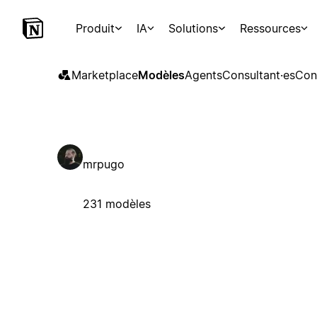
Produit
IA
Solutions
Ressources
Marketplace
Modèles
Agents
Consultant·es
Con
mrpugo
231 modèles