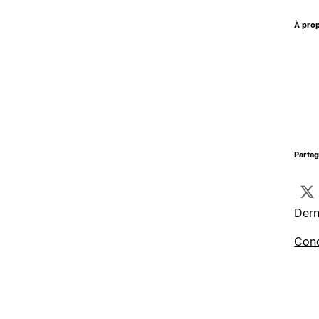
À prop
Parta
Dern
Cond