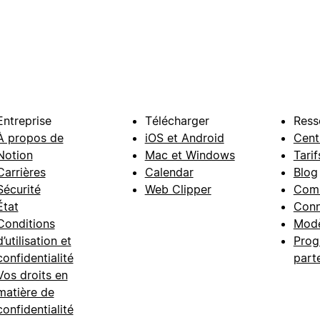
Entreprise
Télécharger
Ress
À propos de
iOS et Android
Cent
Notion
Mac et Windows
Tarif
Carrières
Calendar
Blog
Sécurité
Web Clipper
Com
État
Conn
Conditions
Modè
d’utilisation et
Prog
confidentialité
part
Vos droits en
matière de
confidentialité