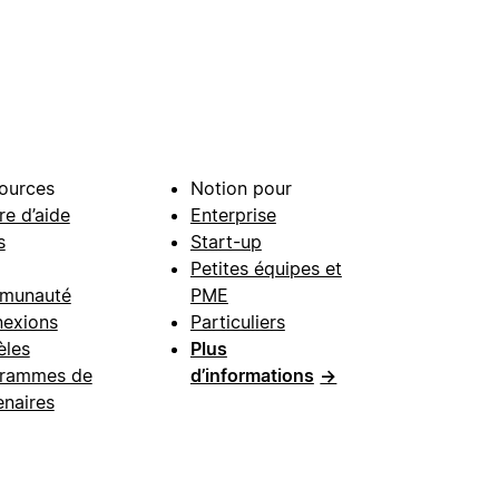
ources
Notion pour
re d’aide
Enterprise
s
Start-up
Petites équipes et
munauté
PME
exions
Particuliers
les
Plus
rammes de
d’informations
→
enaires