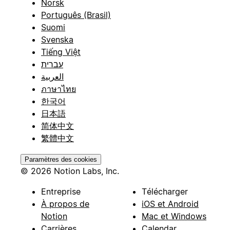
Norsk
Português (Brasil)
Suomi
Svenska
Tiếng Việt
עברית
العربية
ภาษาไทย
한국어
日本語
简体中文
繁體中文
Paramètres des cookies
© 2026 Notion Labs, Inc.
Entreprise
Télécharger
À propos de
iOS et Android
Notion
Mac et Windows
Carrières
Calendar