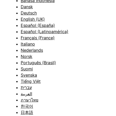
Bahasa Indonesia
Dansk
Deutsch
English (UK)
Español (España)
Español (Latinoamérica)
Français (France)
Italiano
Nederlands
Norsk
Português (Brasil)
Suomi
Svenska
Tiếng Việt
עברית
العربية
ภาษาไทย
한국어
日本語