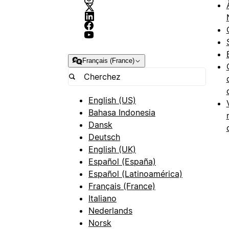
Français (France)
English (US)
Bahasa Indonesia
Dansk
Deutsch
English (UK)
Español (España)
Español (Latinoamérica)
Français (France)
Italiano
Nederlands
Norsk