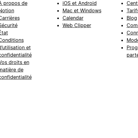
À propos de
iOS et Android
Cent
Notion
Mac et Windows
Tarif
Carrières
Calendar
Blog
Sécurité
Web Clipper
Com
État
Conn
Conditions
Modè
d’utilisation et
Prog
confidentialité
part
Vos droits en
matière de
confidentialité