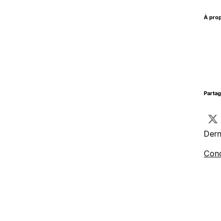
À prop
Parta
Dern
Cond