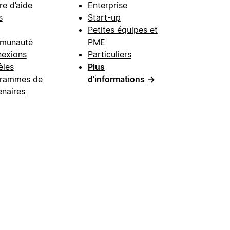
re d’aide
Enterprise
s
Start-up
Petites équipes et
munauté
PME
exions
Particuliers
les
Plus
rammes de
d’informations
→
enaires