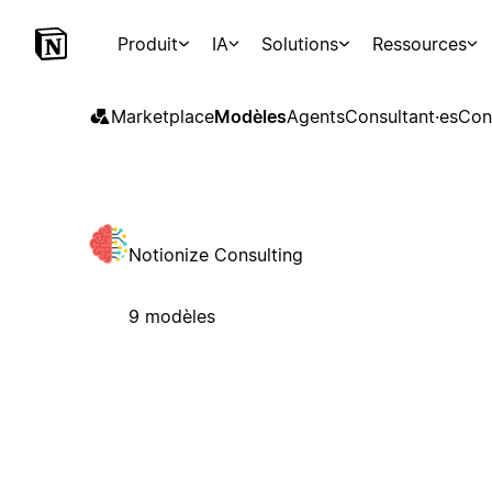
Produit
IA
Solutions
Ressources
Marketplace
Modèles
Agents
Consultant·es
Con
Notionize Consulting
9 modèles