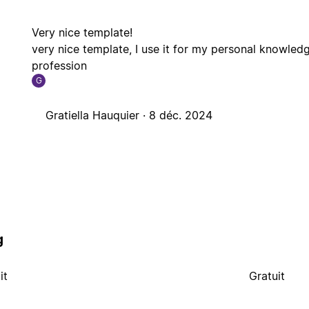
Very nice template!
very nice template, I use it for my personal knowledg
profession
G
Gratiella Hauquier ·
8 déc. 2024
g
it
Gratuit