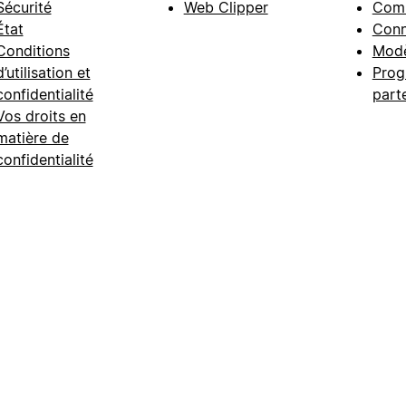
Sécurité
Web Clipper
Com
État
Conn
Conditions
Modè
d’utilisation et
Prog
confidentialité
part
Vos droits en
matière de
confidentialité