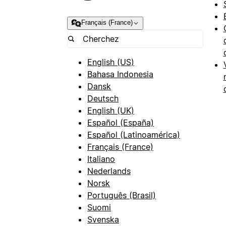
Français (France)
English (US)
Bahasa Indonesia
Dansk
Deutsch
English (UK)
Español (España)
Español (Latinoamérica)
Français (France)
Italiano
Nederlands
Norsk
Português (Brasil)
Suomi
Svenska