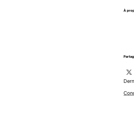
À prop
Parta
Dern
Cond