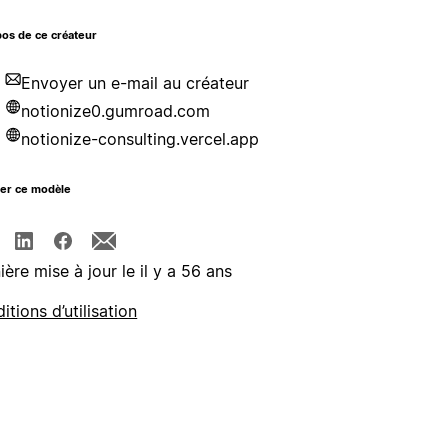
os de ce créateur
Envoyer un e-mail au créateur
notionize0.gumroad.com
notionize-consulting.vercel.app
ger ce modèle
ière mise à jour le il y a 56 ans
itions d’utilisation