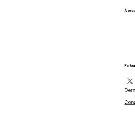
À prop
Parta
Dern
Cond