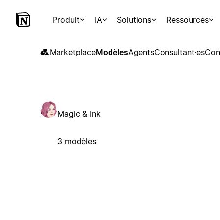
Produit
IA
Solutions
Ressources
Marketplace
Modèles
Agents
Consultant·es
Con
Magic & Ink
3 modèles