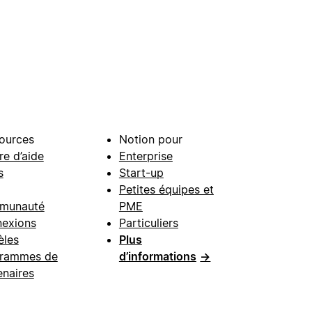
ources
Notion pour
re d’aide
Enterprise
s
Start-up
Petites équipes et
munauté
PME
exions
Particuliers
les
Plus
rammes de
d’informations
→
enaires