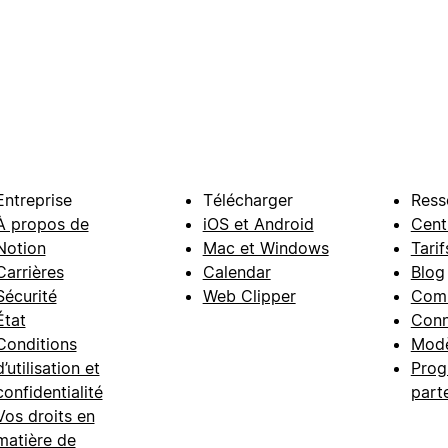
Entreprise
Télécharger
Ress
À propos de
iOS et Android
Cent
Notion
Mac et Windows
Tarif
Carrières
Calendar
Blog
Sécurité
Web Clipper
Com
État
Conn
Conditions
Modè
d’utilisation et
Prog
confidentialité
part
Vos droits en
matière de