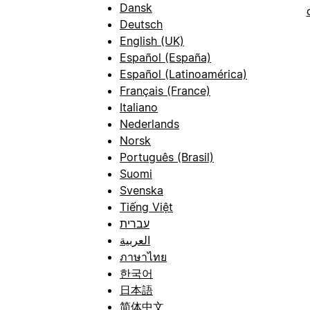
Dansk
Deutsch
English (UK)
Español (España)
Español (Latinoamérica)
Français (France)
Italiano
Nederlands
Norsk
Português (Brasil)
Suomi
Svenska
Tiếng Việt
עברית
العربية
ภาษาไทย
한국어
日本語
简体中文