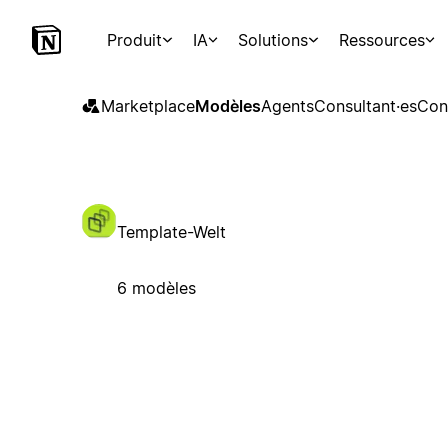
Produit
IA
Solutions
Ressources
Marketplace
Modèles
Agents
Consultant·es
Con
Template-Welt
6 modèles