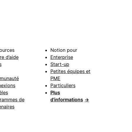
ources
Notion pour
re d’aide
Enterprise
s
Start-up
Petites équipes et
munauté
PME
exions
Particuliers
les
Plus
rammes de
d’informations
→
enaires