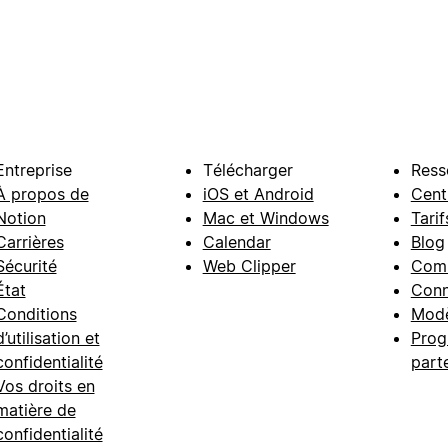
Entreprise
Télécharger
Ress
À propos de
iOS et Android
Cent
Notion
Mac et Windows
Tarif
Carrières
Calendar
Blog
Sécurité
Web Clipper
Com
État
Conn
Conditions
Modè
d’utilisation et
Prog
confidentialité
part
Vos droits en
matière de
confidentialité