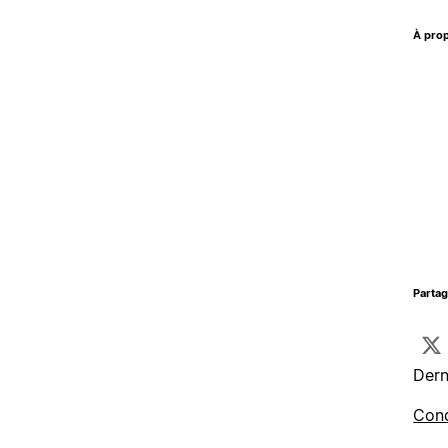
À prop
Parta
Dern
Cond