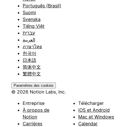
Português (Brasil)
Suomi
Svenska
Tiếng Việt
עברית
العربية
ภาษาไทย
한국어
日本語
简体中文
繁體中文
Paramètres des cookies
© 2026 Notion Labs, Inc.
Entreprise
Télécharger
À propos de
iOS et Android
Notion
Mac et Windows
Carrières
Calendar