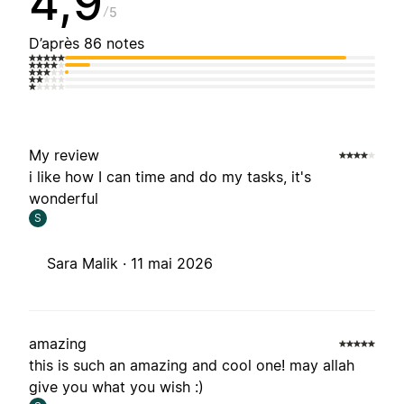
4,9
5
D’après 86 notes
My review
i like how I can time and do my tasks, it's
wonderful
S
Sara Malik ·
11 mai 2026
amazing
this is such an amazing and cool one! may allah
give you what you wish :)