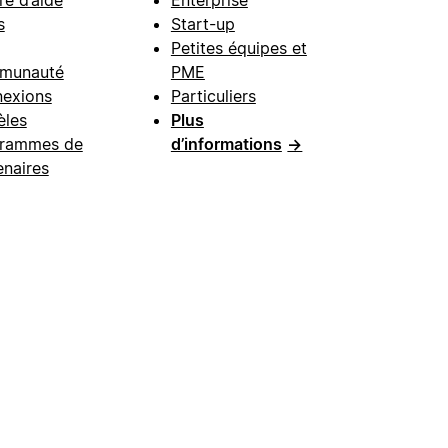
re d’aide
Enterprise
s
Start-up
Petites équipes et
munauté
PME
exions
Particuliers
les
Plus
rammes de
d’informations
→
enaires