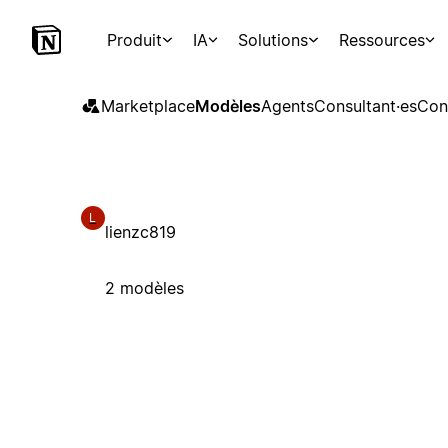
Produit
IA
Solutions
Ressources
Marketplace
Modèles
Agents
Consultant·es
Con
L
lienzc819
2 modèles