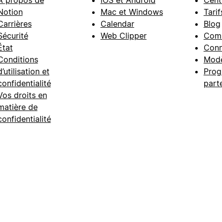
À propos de
iOS et Android
Cent
Notion
Mac et Windows
Tarif
Carrières
Calendar
Blog
Sécurité
Web Clipper
Com
État
Conn
Conditions
Modè
d’utilisation et
Prog
confidentialité
part
Vos droits en
matière de
confidentialité