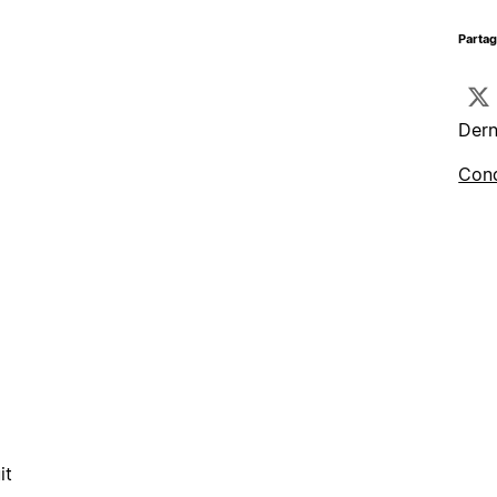
Parta
Dern
Cond
it