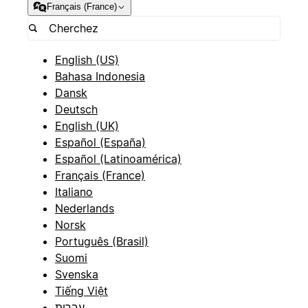
Français (France)
English (US)
Bahasa Indonesia
Dansk
Deutsch
English (UK)
Español (España)
Español (Latinoamérica)
Français (France)
Italiano
Nederlands
Norsk
Português (Brasil)
Suomi
Svenska
Tiếng Việt
עברית