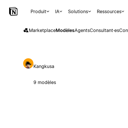
Produit
IA
Solutions
Ressources
Marketplace
Modèles
Agents
Consultant·es
Con
Kangkusa
9 modèles