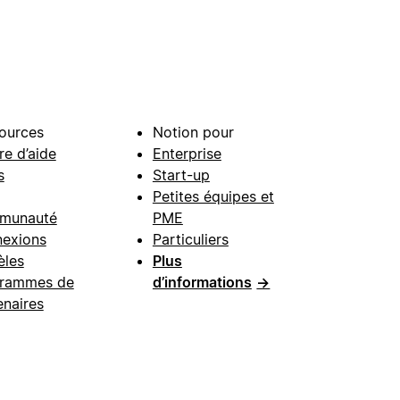
ources
Notion pour
re d’aide
Enterprise
s
Start-up
Petites équipes et
munauté
PME
exions
Particuliers
les
Plus
rammes de
d’informations
→
enaires