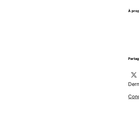
À prop
Parta
Dern
Cond