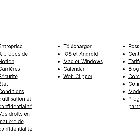
Entreprise
Télécharger
Ress
À propos de
iOS et Android
Cent
Notion
Mac et Windows
Tarif
Carrières
Calendar
Blog
Sécurité
Web Clipper
Com
État
Conn
Conditions
Modè
d’utilisation et
Prog
confidentialité
part
Vos droits en
matière de
confidentialité