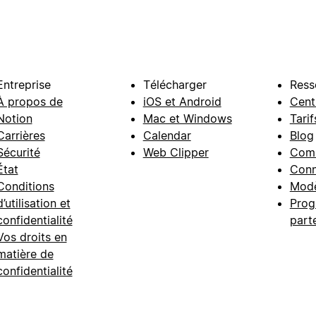
Entreprise
Télécharger
Ress
À propos de
iOS et Android
Cent
Notion
Mac et Windows
Tarif
Carrières
Calendar
Blog
Sécurité
Web Clipper
Com
État
Conn
Conditions
Modè
d’utilisation et
Prog
confidentialité
part
Vos droits en
matière de
confidentialité