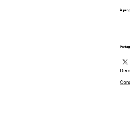
À prop
Parta
Dern
Cond