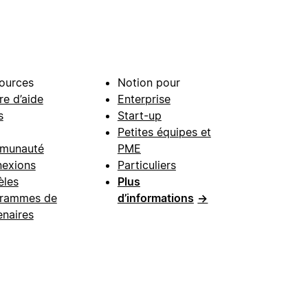
ources
Notion pour
re d’aide
Enterprise
s
Start-up
Petites équipes et
munauté
PME
exions
Particuliers
les
Plus
rammes de
d’informations
→
enaires