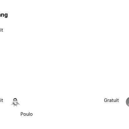
ang
it
it
Gratuit
Poulo