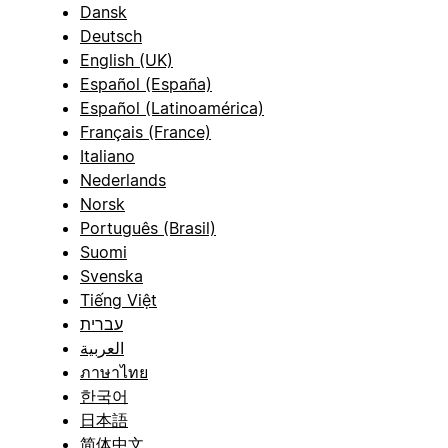
Dansk
Deutsch
English (UK)
Español (España)
Español (Latinoamérica)
Français (France)
Italiano
Nederlands
Norsk
Português (Brasil)
Suomi
Svenska
Tiếng Việt
עברית
العربية
ภาษาไทย
한국어
日本語
简体中文