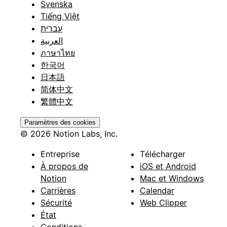
Svenska
Tiếng Việt
עברית
العربية
ภาษาไทย
한국어
日本語
简体中文
繁體中文
Paramètres des cookies
© 2026 Notion Labs, Inc.
Entreprise
Télécharger
À propos de
iOS et Android
Notion
Mac et Windows
Carrières
Calendar
Sécurité
Web Clipper
État
Conditions