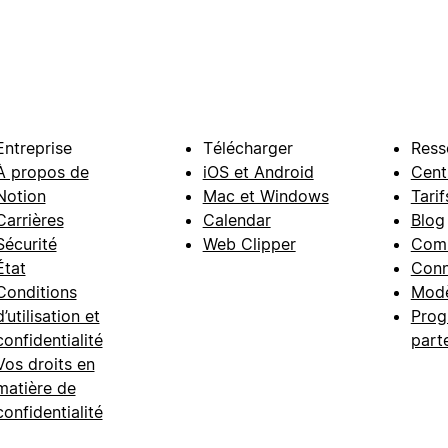
Entreprise
Télécharger
Ress
À propos de
iOS et Android
Cent
Notion
Mac et Windows
Tarif
Carrières
Calendar
Blog
Sécurité
Web Clipper
Com
État
Conn
Conditions
Modè
d’utilisation et
Prog
confidentialité
part
Vos droits en
matière de
confidentialité