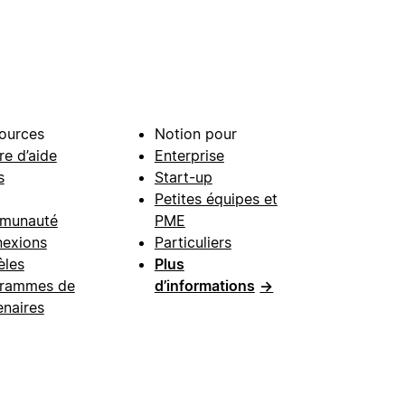
ources
Notion pour
re d’aide
Enterprise
s
Start-up
Petites équipes et
munauté
PME
exions
Particuliers
les
Plus
rammes de
d’informations
→
enaires