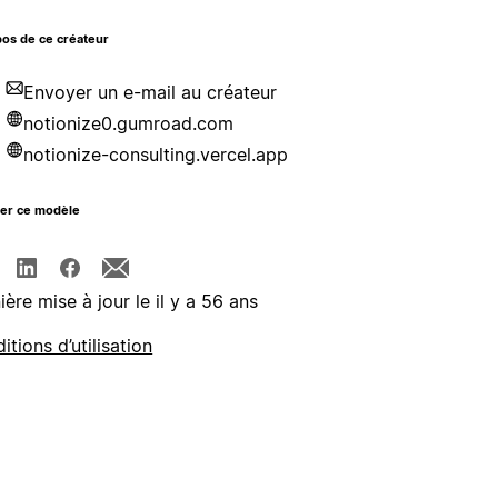
os de ce créateur
Envoyer un e-mail au créateur
notionize0.gumroad.com
notionize-consulting.vercel.app
ger ce modèle
ière mise à jour le il y a 56 ans
itions d’utilisation