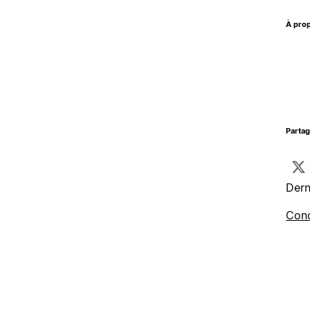
À prop
Parta
Dern
Cond