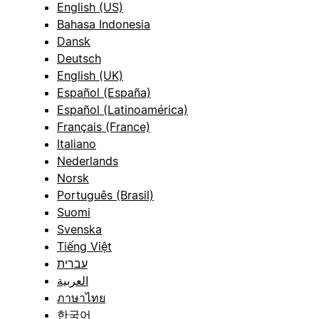
English (US)
Bahasa Indonesia
Dansk
Deutsch
English (UK)
Español (España)
Español (Latinoamérica)
Français (France)
Italiano
Nederlands
Norsk
Português (Brasil)
Suomi
Svenska
Tiếng Việt
עברית
العربية
ภาษาไทย
한국어