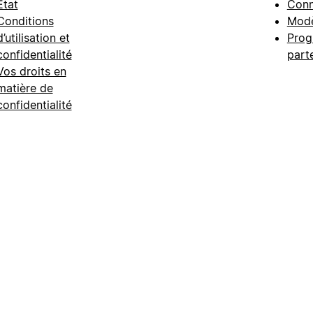
État
Conn
Conditions
Modè
d’utilisation et
Prog
confidentialité
part
Vos droits en
matière de
confidentialité