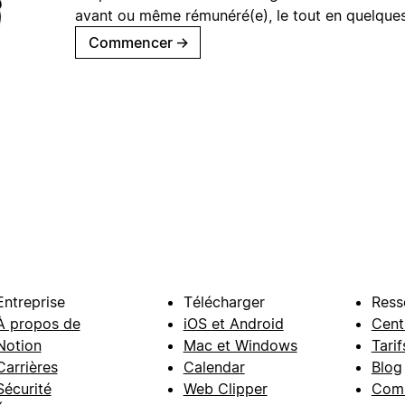
avant ou même rémunéré(e), le tout en quelques
Commencer
→
Entreprise
Télécharger
Ress
À propos de
iOS et Android
Cent
Notion
Mac et Windows
Tarif
Carrières
Calendar
Blog
Sécurité
Web Clipper
Com