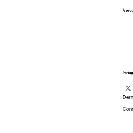
À prop
Parta
Dern
Cond