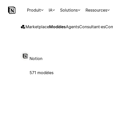
Produit
IA
Solutions
Ressources
Marketplace
Modèles
Agents
Consultant·es
Con
Notion
571 modèles