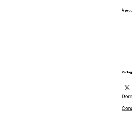
À prop
Parta
Dern
Cond