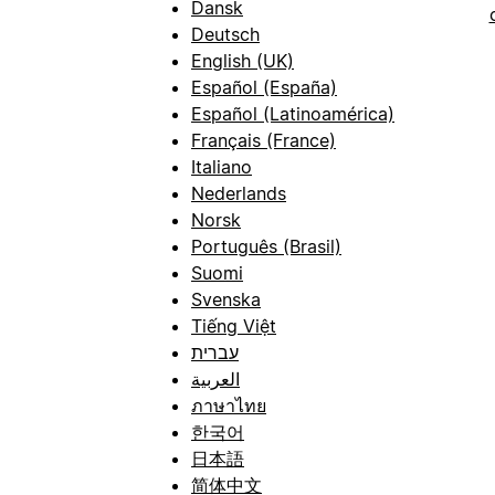
Dansk
Deutsch
English (UK)
Español (España)
Español (Latinoamérica)
Français (France)
Italiano
Nederlands
Norsk
Português (Brasil)
Suomi
Svenska
Tiếng Việt
עברית
العربية
ภาษาไทย
한국어
日本語
简体中文