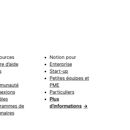
ources
Notion pour
re d’aide
Enterprise
s
Start-up
Petites équipes et
munauté
PME
exions
Particuliers
les
Plus
rammes de
d’informations
→
enaires