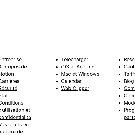
Entreprise
Télécharger
Ress
À propos de
iOS et Android
Cent
Notion
Mac et Windows
Tarif
Carrières
Calendar
Blog
Sécurité
Web Clipper
Com
État
Conn
Conditions
Modè
d’utilisation et
Prog
confidentialité
part
Vos droits en
matière de