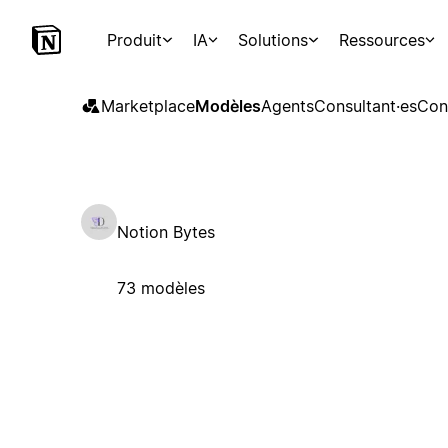
Produit
IA
Solutions
Ressources
Marketplace
Modèles
Agents
Consultant·es
Con
Notion Bytes
73 modèles