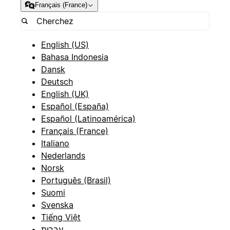
Français (France)
English (US)
Bahasa Indonesia
Dansk
Deutsch
English (UK)
Español (España)
Español (Latinoamérica)
Français (France)
Italiano
Nederlands
Norsk
Português (Brasil)
Suomi
Svenska
Tiếng Việt
עברית