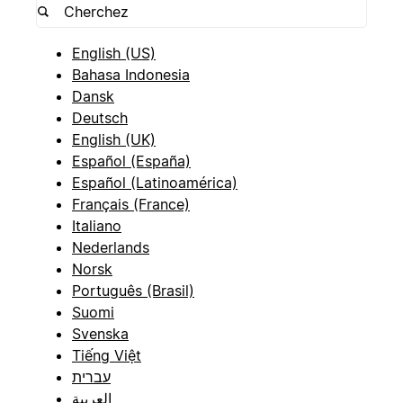
English (US)
Bahasa Indonesia
Dansk
Deutsch
English (UK)
Español (España)
Español (Latinoamérica)
Français (France)
Italiano
Nederlands
Norsk
Português (Brasil)
Suomi
Svenska
Tiếng Việt
עברית
العربية