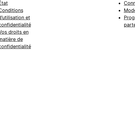
État
Conn
Conditions
Modè
d’utilisation et
Prog
confidentialité
part
Vos droits en
matière de
confidentialité