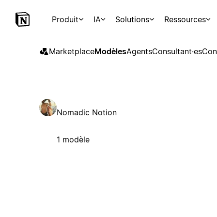
Produit
IA
Solutions
Ressources
Marketplace
Modèles
Agents
Consultant·es
Con
Nomadic Notion
1 modèle