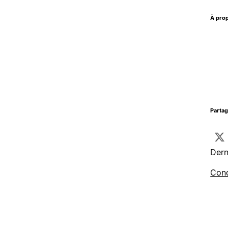
À prop
Parta
Dern
Cond