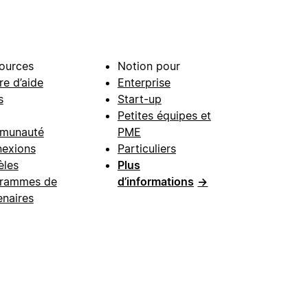
ources
Notion pour
re d’aide
Enterprise
s
Start-up
Petites équipes et
munauté
PME
exions
Particuliers
les
Plus
rammes de
d’informations
→
enaires