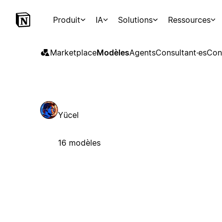
Produit
IA
Solutions
Ressources
Marketplace
Modèles
Agents
Consultant·es
Con
Yücel
16 modèles