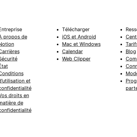
Entreprise
Télécharger
Ress
À propos de
iOS et Android
Cent
Notion
Mac et Windows
Tarif
Carrières
Calendar
Blog
Sécurité
Web Clipper
Com
État
Conn
Conditions
Modè
d’utilisation et
Prog
confidentialité
part
Vos droits en
matière de
confidentialité