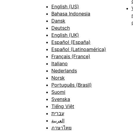
English (US)
Bahasa Indonesia
Dansk
Deutsch
English (UK)
Español (España)
Español (Latinoamérica)
Français (France)
Italiano
Nederlands
Norsk
Português (Brasil)
Suomi
Svenska
Tiếng Việt
עברית
العربية
ภาษาไทย