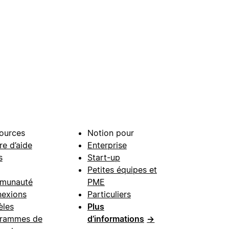
ources
Notion pour
re d’aide
Enterprise
s
Start-up
Petites équipes et
munauté
PME
exions
Particuliers
les
Plus
rammes de
d’informations
→