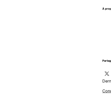
À prop
Parta
Dern
Cond