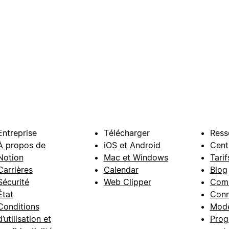
Entreprise
Télécharger
Ress
À propos de
iOS et Android
Cent
Notion
Mac et Windows
Tarif
Carrières
Calendar
Blog
Sécurité
Web Clipper
Com
État
Conn
Conditions
Modè
d’utilisation et
Prog