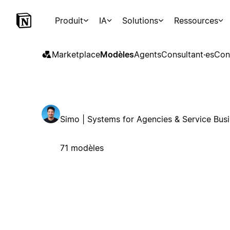
Produit
IA
Solutions
Ressources
Marketplace
Modèles
Agents
Consultant·es
Con
Simo | Systems for Agencies & Service Bus
71 modèles