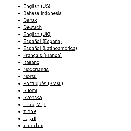
English (US)
Bahasa Indonesia
Dansk
Deutsch
English (UK)
Español (España)
Español (Latinoamérica)
Français (France)
Italiano
Nederlands
Norsk
Português (Brasil)
Suomi
Svenska
Tiếng Việt
עברית
العربية
ภาษาไทย