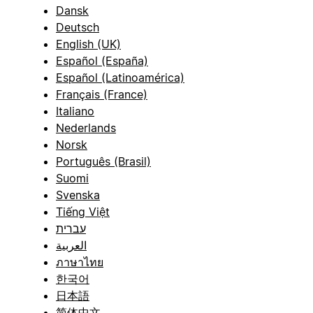
Dansk
Deutsch
English (UK)
Español (España)
Español (Latinoamérica)
Français (France)
Italiano
Nederlands
Norsk
Português (Brasil)
Suomi
Svenska
Tiếng Việt
עברית
العربية
ภาษาไทย
한국어
日本語
简体中文