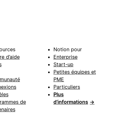
ources
Notion pour
re d’aide
Enterprise
s
Start-up
Petites équipes et
munauté
PME
exions
Particuliers
les
Plus
rammes de
d’informations
→
enaires