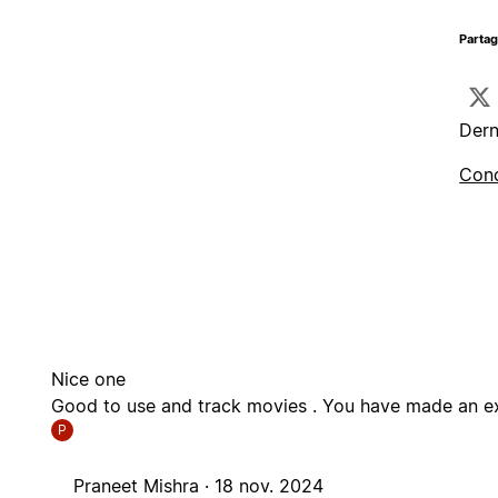
Parta
Dern
Cond
Nice one
Good to use and track movies . You have made an ex
P
Praneet Mishra ·
18 nov. 2024