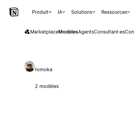
Produit
IA
Solutions
Ressources
Marketplace
Modèles
Agents
Consultant·es
Con
tomoka
2 modèles