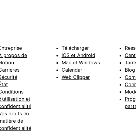
Entreprise
Télécharger
Ress
À propos de
iOS et Android
Cent
Notion
Mac et Windows
Tarif
Carrières
Calendar
Blog
Sécurité
Web Clipper
Com
État
Conn
Conditions
Modè
d’utilisation et
Prog
confidentialité
part
Vos droits en
matière de
confidentialité