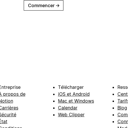
Commencer
→
Entreprise
Télécharger
Ress
À propos de
iOS et Android
Cent
Notion
Mac et Windows
Tarif
Carrières
Calendar
Blog
Sécurité
Web Clipper
Com
État
Conn