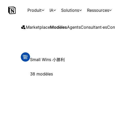
Produit
IA
Solutions
Ressources
Marketplace
Modèles
Agents
Consultant·es
Con
Small Wins 小勝利
38 modèles