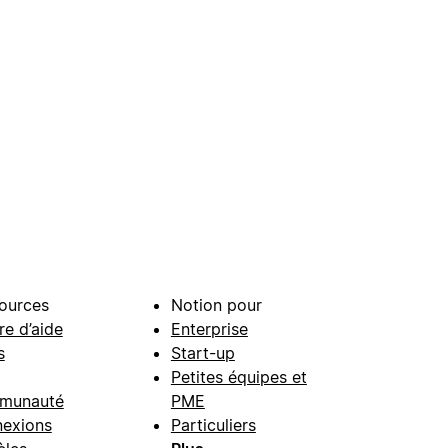
ources
Notion pour
re d’aide
Enterprise
s
Start-up
Petites équipes et
munauté
PME
exions
Particuliers