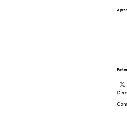
À prop
Parta
Dern
Cond