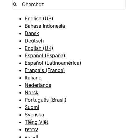
English (US)
Bahasa Indonesia
Dansk
Deutsch
English (UK)
Español (España)
Español (Latinoamérica)
Français (France)
Italiano
Nederlands
Norsk
Português (Brasil)
Suomi
Svenska
Tiếng Việt
עברית
العربية