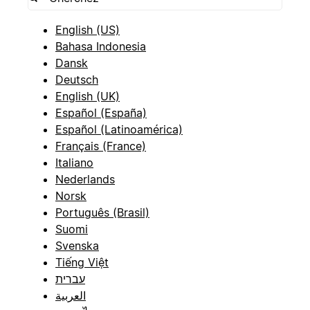
English (US)
Bahasa Indonesia
Dansk
Deutsch
English (UK)
Español (España)
Español (Latinoamérica)
Français (France)
Italiano
Nederlands
Norsk
Português (Brasil)
Suomi
Svenska
Tiếng Việt
עברית
العربية