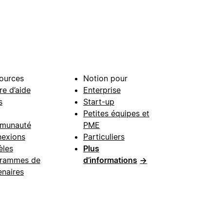
ources
Notion pour
re d’aide
Enterprise
s
Start-up
Petites équipes et
munauté
PME
exions
Particuliers
les
Plus
rammes de
d’informations
→
enaires