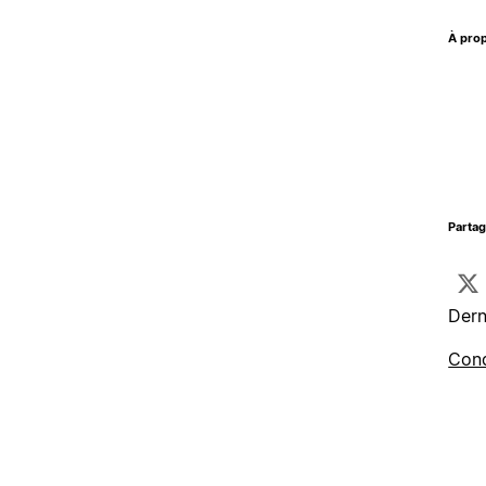
À prop
Parta
Dern
Cond