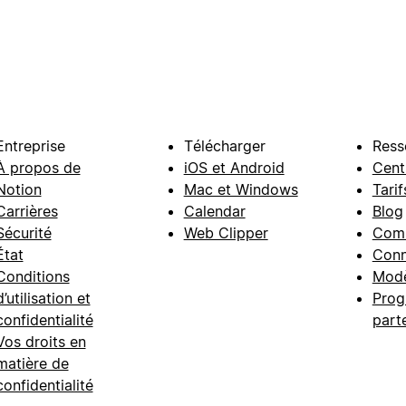
Entreprise
Télécharger
Ress
À propos de
iOS et Android
Cent
Notion
Mac et Windows
Tarif
Carrières
Calendar
Blog
Sécurité
Web Clipper
Com
État
Conn
Conditions
Modè
d’utilisation et
Prog
confidentialité
part
Vos droits en
matière de
confidentialité