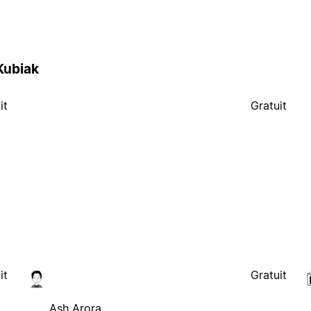
Kubiak
it
Gratuit
it
Gratuit
Ash Arora