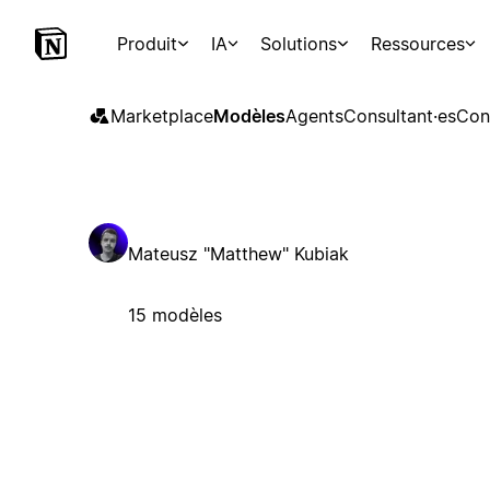
Produit
IA
Solutions
Ressources
Marketplace
Modèles
Agents
Consultant·es
Con
Mateusz "Matthew" Kubiak
15 modèles