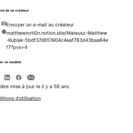
os de ce créateur
Envoyer un e-mail au créateur
matthewnoti0n.notion.site/Mateusz-Matthew
-Kubiak-5bdf37d651904c4eaf783d43baa84e
f7?pvs=4
ger ce modèle
ière mise à jour le il y a 56 ans
itions d’utilisation