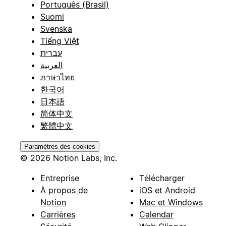
Português (Brasil)
Suomi
Svenska
Tiếng Việt
עברית
العربية
ภาษาไทย
한국어
日本語
简体中文
繁體中文
Paramètres des cookies
© 2026 Notion Labs, Inc.
Entreprise
Télécharger
À propos de
iOS et Android
Notion
Mac et Windows
Carrières
Calendar