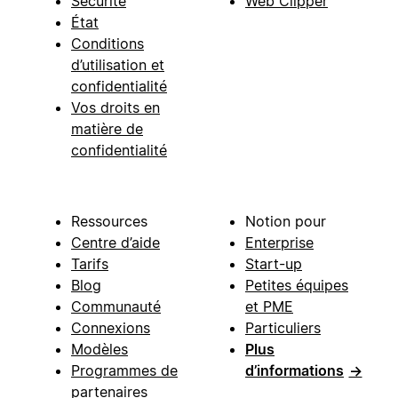
Sécurité
Web Clipper
État
Conditions
d’utilisation et
confidentialité
Vos droits en
matière de
confidentialité
Ressources
Notion pour
Centre d’aide
Enterprise
Tarifs
Start-up
Blog
Petites équipes
Communauté
et PME
Connexions
Particuliers
Modèles
Plus
Programmes de
d’informations
→
partenaires