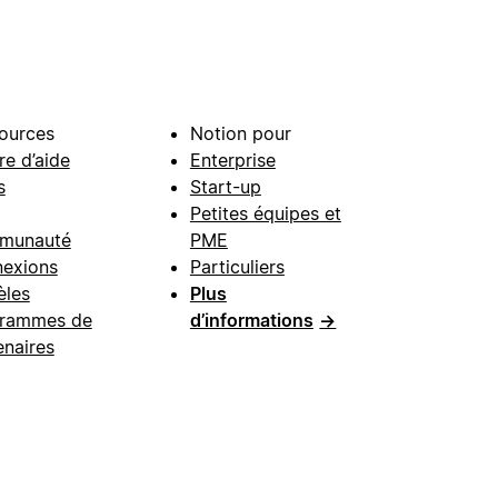
ources
Notion pour
re d’aide
Enterprise
s
Start-up
Petites équipes et
munauté
PME
exions
Particuliers
les
Plus
rammes de
d’informations
→
enaires