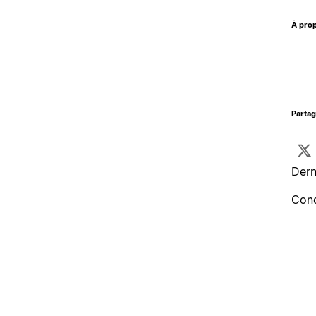
À prop
Parta
Dern
Cond