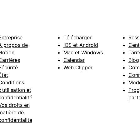
Entreprise
Télécharger
Ress
À propos de
iOS et Android
Cent
Notion
Mac et Windows
Tarif
Carrières
Calendar
Blog
Sécurité
Web Clipper
Com
État
Conn
Conditions
Modè
d’utilisation et
Prog
confidentialité
part
Vos droits en
matière de
confidentialité