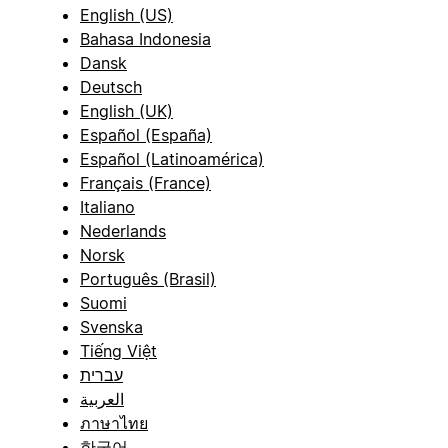
English (US)
Bahasa Indonesia
Dansk
Deutsch
English (UK)
Español (España)
Español (Latinoamérica)
Français (France)
Italiano
Nederlands
Norsk
Português (Brasil)
Suomi
Svenska
Tiếng Việt
עברית
العربية
ภาษาไทย
한국어