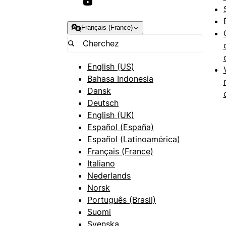
Français (France)
English (US)
Bahasa Indonesia
Dansk
Deutsch
English (UK)
Español (España)
Español (Latinoamérica)
Français (France)
Italiano
Nederlands
Norsk
Português (Brasil)
Suomi
Svenska