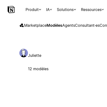
Produit
IA
Solutions
Ressources
Marketplace
Modèles
Agents
Consultant·es
Con
Juliette
12 modèles