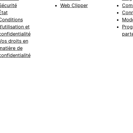
Sécurité
Web Clipper
Com
État
Conn
Conditions
Modè
d’utilisation et
Prog
confidentialité
part
Vos droits en
matière de
confidentialité