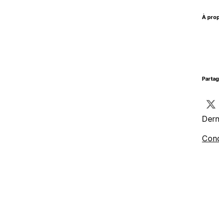
À prop
Parta
Dern
Cond