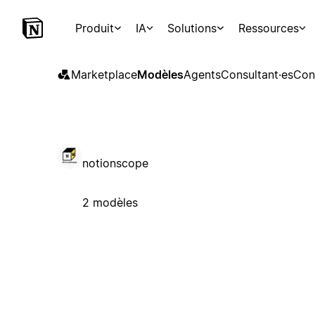
Produit
IA
Solutions
Ressources
Marketplace
Modèles
Agents
Consultant·es
Con
notionscope
2 modèles