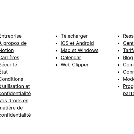
Entreprise
Télécharger
Ress
À propos de
iOS et Android
Cent
Notion
Mac et Windows
Tarif
Carrières
Calendar
Blog
Sécurité
Web Clipper
Com
État
Conn
Conditions
Modè
d’utilisation et
Prog
confidentialité
part
Vos droits en
matière de
confidentialité