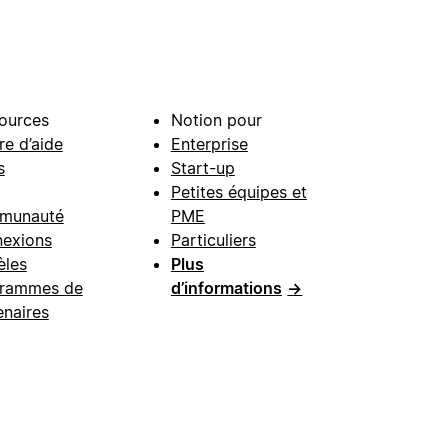
ources
Notion pour
re d’aide
Enterprise
s
Start-up
Petites équipes et
munauté
PME
exions
Particuliers
les
Plus
rammes de
d’informations
→
enaires