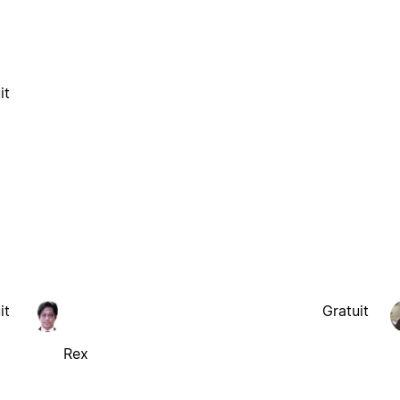
it
it
Gratuit
Rex