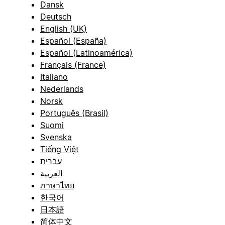
Dansk
Deutsch
English (UK)
Español (España)
Español (Latinoamérica)
Français (France)
Italiano
Nederlands
Norsk
Português (Brasil)
Suomi
Svenska
Tiếng Việt
עברית
العربية
ภาษาไทย
한국어
日本語
简体中文