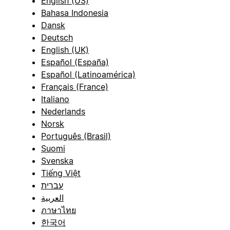
English (US)
Bahasa Indonesia
Dansk
Deutsch
English (UK)
Español (España)
Español (Latinoamérica)
Français (France)
Italiano
Nederlands
Norsk
Português (Brasil)
Suomi
Svenska
Tiếng Việt
עברית
العربية
ภาษาไทย
한국어