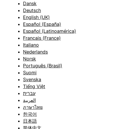
Dansk
Deutsch
English (UK)
Español (España)
Español (Latinoamérica)
Français (France)
Italiano
Nederlands
Norsk
Português (Brasil)
Suomi
Svenska
Tiếng Việt
עברית
العربية
ภาษาไทย
한국어
日本語
简体中文