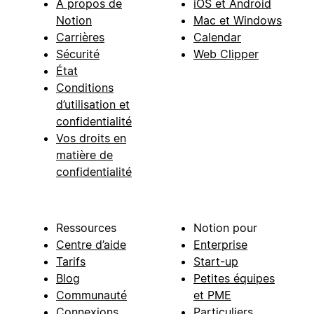
À propos de
iOS et Android
Notion
Mac et Windows
Carrières
Calendar
Sécurité
Web Clipper
État
Conditions
d’utilisation et
confidentialité
Vos droits en
matière de
confidentialité
Ressources
Notion pour
Centre d’aide
Enterprise
Tarifs
Start-up
Blog
Petites équipes
Communauté
et PME
Connexions
Particuliers