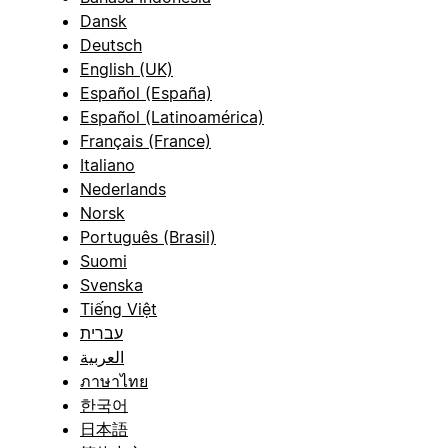
Dansk
Deutsch
English (UK)
Español (España)
Español (Latinoamérica)
Français (France)
Italiano
Nederlands
Norsk
Português (Brasil)
Suomi
Svenska
Tiếng Việt
עברית
العربية
ภาษาไทย
한국어
日本語