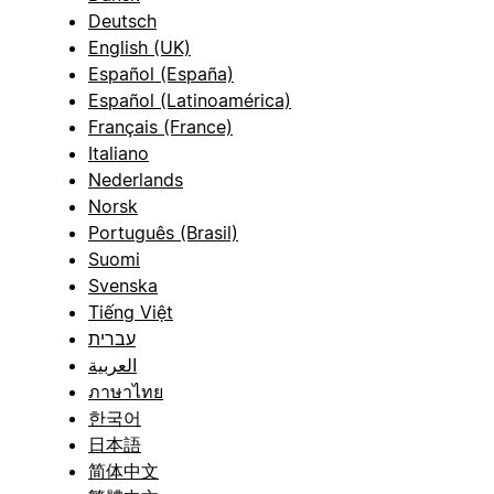
Deutsch
English (UK)
Español (España)
Español (Latinoamérica)
Français (France)
Italiano
Nederlands
Norsk
Português (Brasil)
Suomi
Svenska
Tiếng Việt
עברית
العربية
ภาษาไทย
한국어
日本語
简体中文