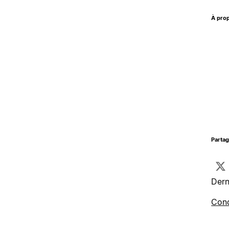
À prop
Parta
Dern
Cond