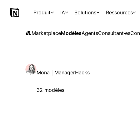
Produit
IA
Solutions
Ressources
Marketplace
Modèles
Agents
Consultant·es
Con
Mona | ManagerHacks
32 modèles