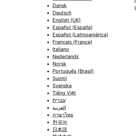
Dansk
Deutsch
English (UK)
Español (España)
Español (Latinoamérica)
Français (France)
Italiano
Nederlands
Norsk
Português (Brasil)
Suomi
Svenska
Tiếng Việt
עברית
العربية
ภาษาไทย
한국어
日本語