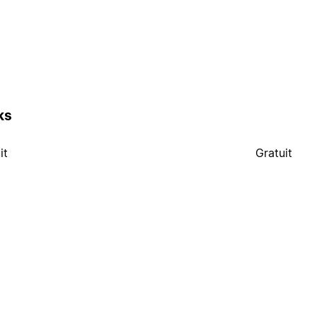
ks
it
Gratuit