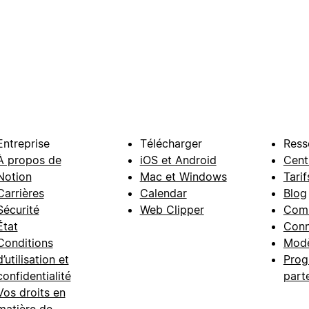
Entreprise
Télécharger
Ress
À propos de
iOS et Android
Cent
Notion
Mac et Windows
Tarif
Carrières
Calendar
Blog
Sécurité
Web Clipper
Com
État
Conn
Conditions
Modè
d’utilisation et
Prog
confidentialité
part
Vos droits en
matière de