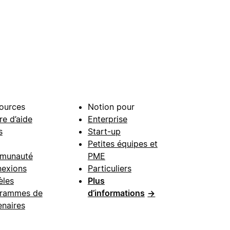
ources
Notion pour
re d’aide
Enterprise
s
Start-up
Petites équipes et
munauté
PME
exions
Particuliers
les
Plus
rammes de
d’informations
→
enaires